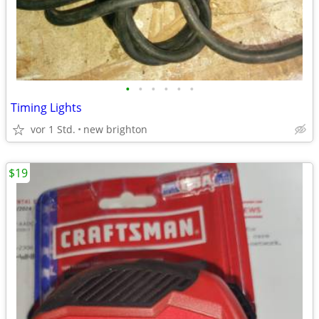
•
•
•
•
•
•
Timing Lights
vor 1 Std.
new brighton
$19