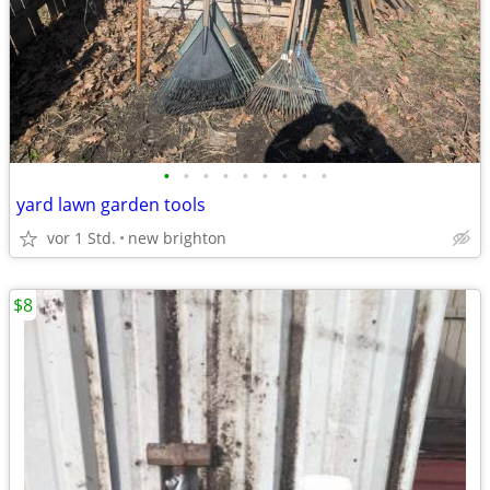
•
•
•
•
•
•
•
•
•
yard lawn garden tools
vor 1 Std.
new brighton
$8