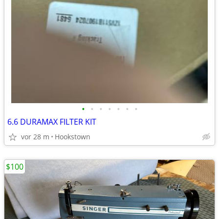
•
•
•
•
•
•
•
6.6 DURAMAX FILTER KIT
vor 28 m
Hookstown
$100