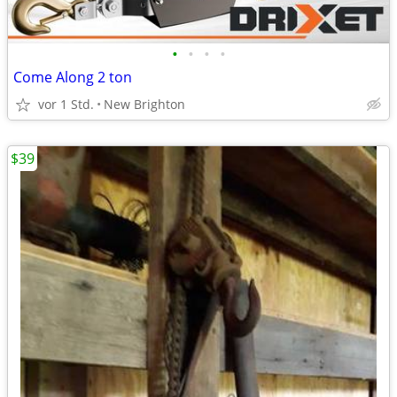
•
•
•
•
Come Along 2 ton
vor 1 Std.
New Brighton
$39