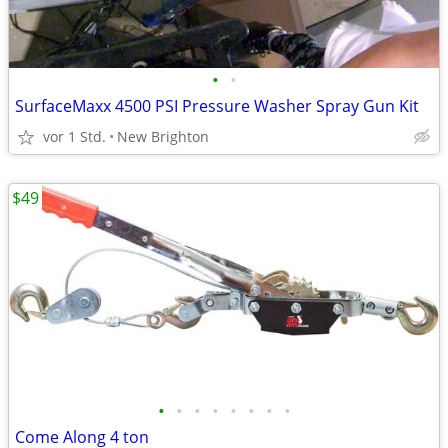
•
•
SurfaceMaxx 4500 PSI Pressure Washer Spray Gun Kit
vor 1 Std.
New Brighton
$49
•
•
•
•
•
•
•
•
Come Along 4 ton