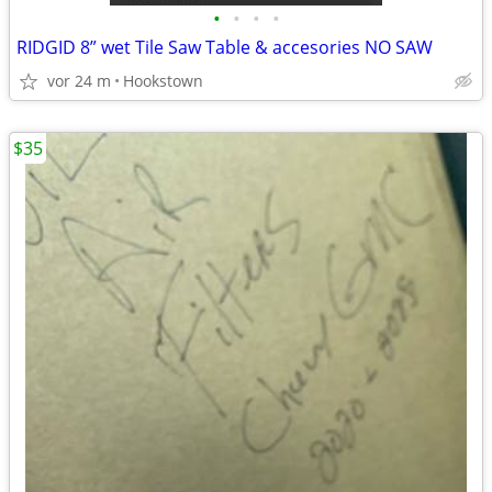
•
•
•
•
RIDGID 8” wet Tile Saw Table & accesories NO SAW
vor 24 m
Hookstown
$35