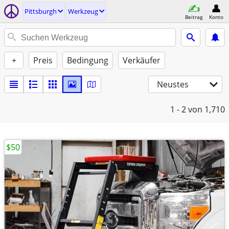
Pittsburgh
Werkzeug
Beitrag
Konto
+
Preis
Bedingung
Verkäufer
Neustes
1 - 2
von 1,710
$50