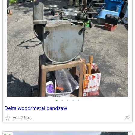
•
•
•
•
•
Delta wood/metal bandsaw
vor 2 Std.