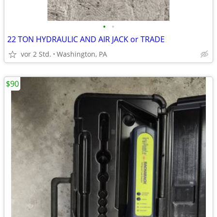
•
•
22 TON HYDRAULIC AND AIR JACK or TRADE
vor 2 Std.
Washington, PA
$90