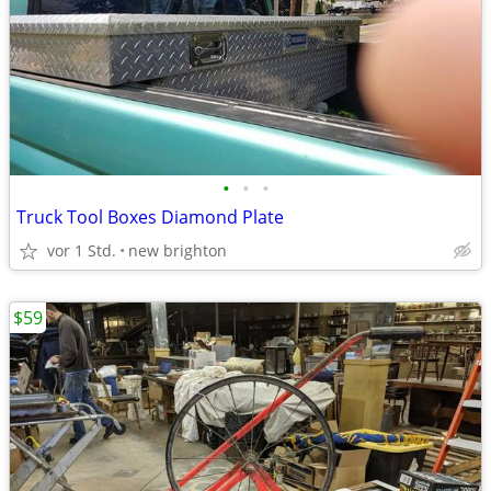
•
•
•
Truck Tool Boxes Diamond Plate
vor 1 Std.
new brighton
$59