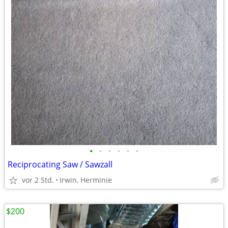
•
•
•
•
•
•
Reciprocating Saw / Sawzall
vor 2 Std.
Irwin, Herminie
$200