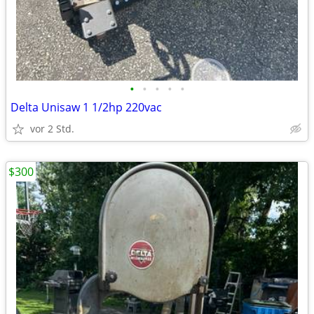
•
•
•
•
•
Delta Unisaw 1 1/2hp 220vac
vor 2 Std.
$300