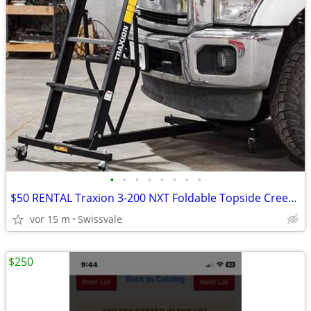
•
•
•
•
•
•
•
•
$50 RENTAL Traxion 3-200 NXT Foldable Topside Creeper Over Engine
vor 15 m
Swissvale
$250