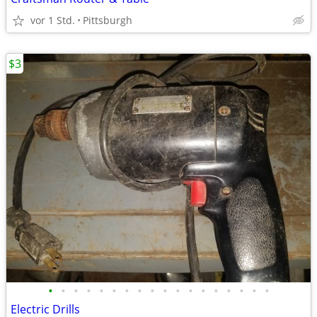
vor 1 Std.
Pittsburgh
$3
•
•
•
•
•
•
•
•
•
•
•
•
•
•
•
•
•
•
Electric Drills