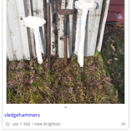
•
sledgehammers
vor 1 Std.
new brighton