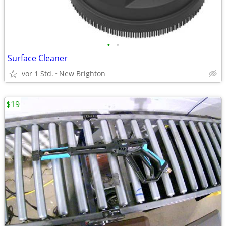
•
•
Surface Cleaner
vor 1 Std.
New Brighton
$19