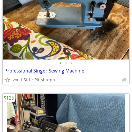
•
•
•
Professional Singer Sewing Machine
vor 1 Std.
Pittsburgh
$125