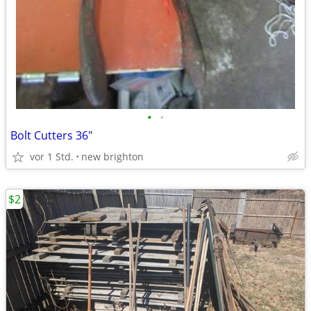
•
•
Bolt Cutters 36"
vor 1 Std.
new brighton
$2