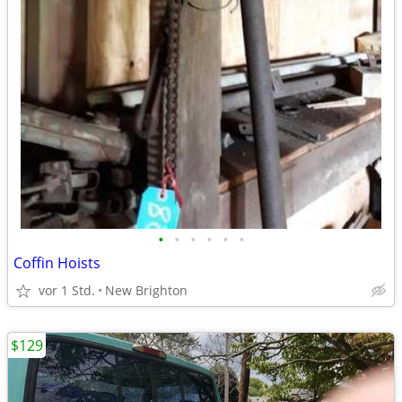
•
•
•
•
•
•
Coffin Hoists
vor 1 Std.
New Brighton
$129