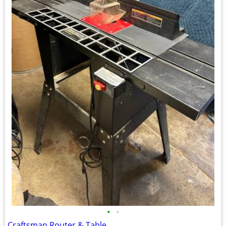
•
•
Craftsman Router & Table