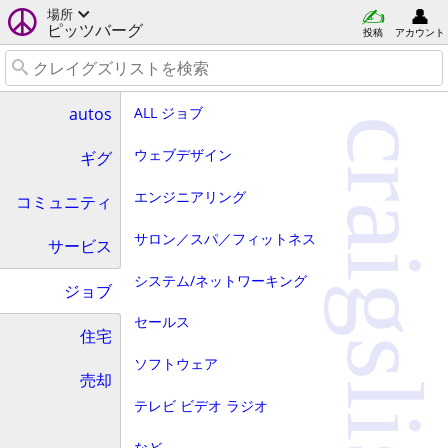
場所
ピッツバーグ
投稿
アカウント
ALL ジョブ
autos
craigslist
ウェブデザイン
ギグ
エンジニアリング
コミュニティ
サロン／スパ／フィットネス
サービス
システム/ネットワーキング
ジョブ
セールス
住宅
ソフトウェア
売却
テレビ ビデオ ラジオ
など