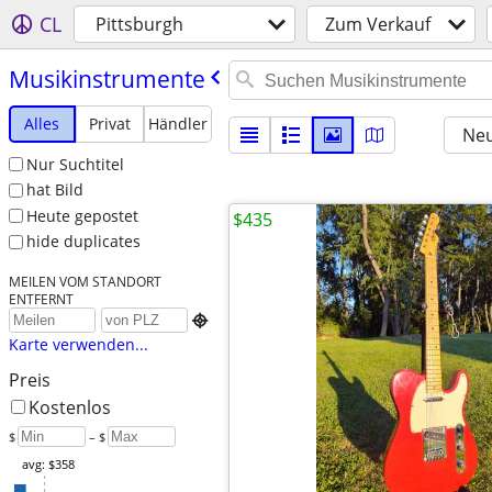
CL
Pittsburgh
Zum Verkauf
Musikinstrumente
Alles
Privat
Händler
Neu
Nur Suchtitel
hat Bild
Heute gepostet
$435
hide duplicates
MEILEN VOM STANDORT
ENTFERNT

Karte verwenden...
Preis
Kostenlos
$
– $
avg: $358