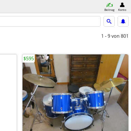
Beitrag
Konto
1 - 9
von 801
$595