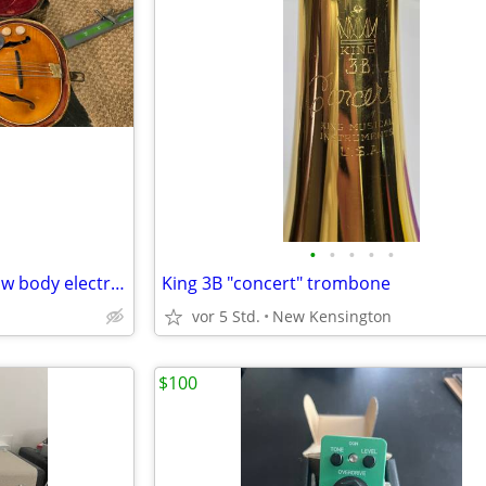
•
•
•
•
•
Multivox Premier Bantam hollow body electric bass w/ case
King 3B "concert" trombone
vor 5 Std.
New Kensington
$100