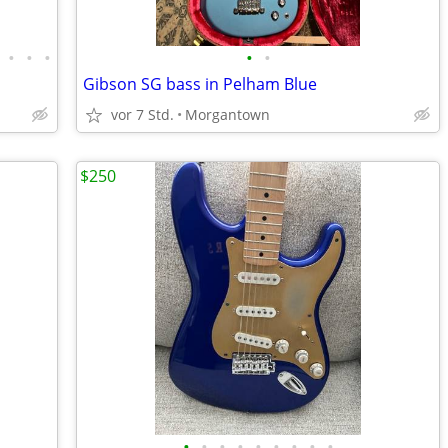
•
•
•
•
•
Gibson SG bass in Pelham Blue
vor 7 Std.
Morgantown
$250
•
•
•
•
•
•
•
•
•