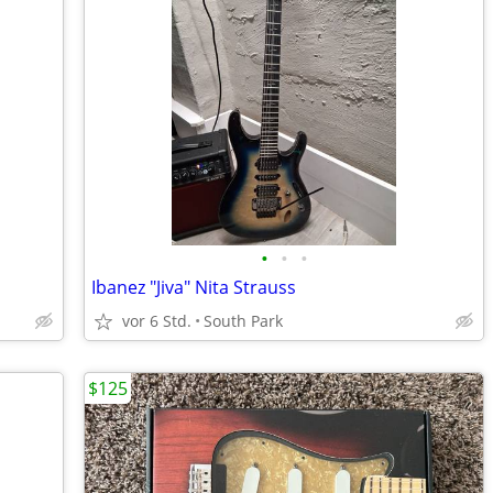
•
•
•
Ibanez "Jiva" Nita Strauss
vor 6 Std.
South Park
$125