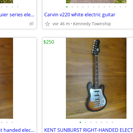
•
•
•
•
•
•
•
•
•
•
•
•
•
•
•
•
1994 MIM Fender telecaster Squier series electric guitar
Carvin v220 white electric guitar
vor 46 m
Kennedy Township
$250
•
•
•
•
•
•
•
•
•
•
Epiphone Les Paul Custom right handed electric guitar