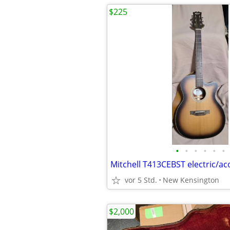
$225
•
•
•
•
•
•
Mitchell T413CEBST electric/aco
vor 5 Std.
New Kensington
$2,000