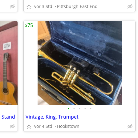
vor 3 Std.
Pittsburgh East End
$75
•
•
•
•
•
& Stand
Vintage, King, Trumpet
vor 4 Std.
Hookstown