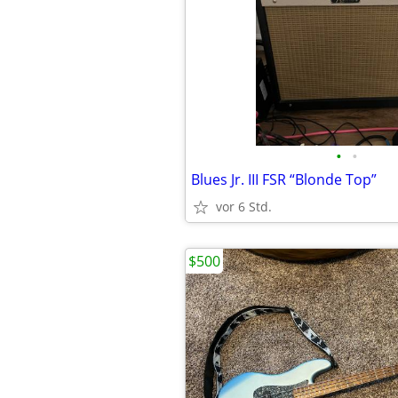
•
•
Blues Jr. III FSR “Blonde Top”
vor 6 Std.
$500