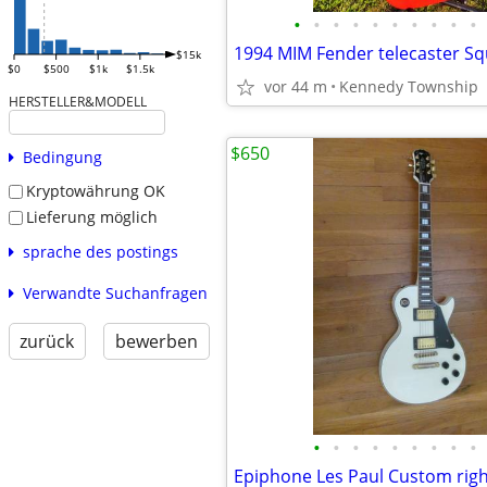
•
•
•
•
•
•
•
•
•
•
$15k
$0
$500
$1k
$1.5k
vor 44 m
Kennedy Township
HERSTELLER&MODELL
$650
Bedingung
Kryptowährung OK
Lieferung möglich
sprache des postings
Verwandte Suchanfragen
zurück
bewerben
•
•
•
•
•
•
•
•
•