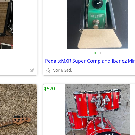
•
•
Pedals:MXR Super Comp and Ibanez Min
vor 6 Std.
$570