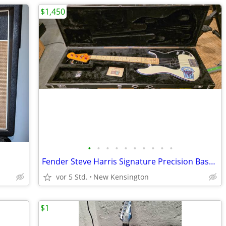
$1,450
•
•
•
•
•
•
•
•
•
•
Fender Steve Harris Signature Precision Bass w/case
vor 5 Std.
New Kensington
$1