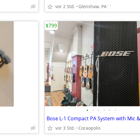
vor 2 Std.
Glenshaw, PA``
$799
•
•
•
•
•
•
Bose L-1 Compact PA System with Mic 
vor 3 Std.
Coraopolis