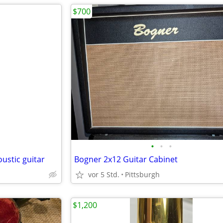
$700
•
•
•
ustic guitar
Bogner 2x12 Guitar Cabinet
vor 5 Std.
Pittsburgh
$1,200