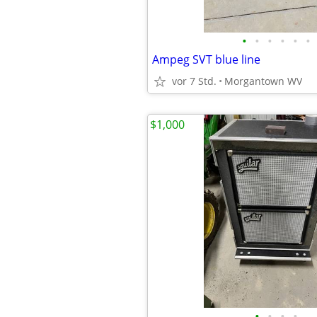
•
•
•
•
•
•
Ampeg SVT blue line
vor 7 Std.
Morgantown WV
$1,000
•
•
•
•