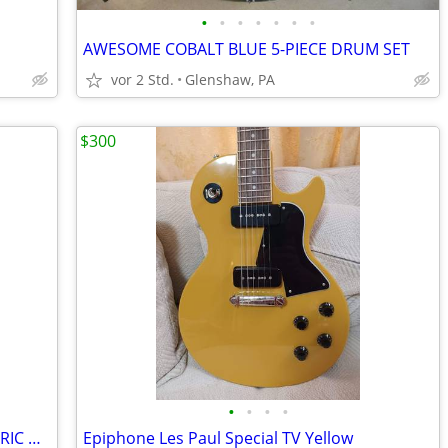
•
•
•
•
•
•
•
AWESOME COBALT BLUE 5-PIECE DRUM SET
vor 2 Std.
Glenshaw, PA
$300
•
•
•
•
KENT SUNBURST RIGHT-HANDED ELECTRIC GUITAR
Epiphone Les Paul Special TV Yellow