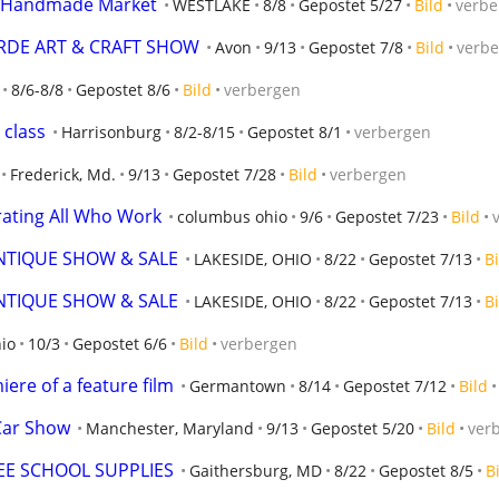
 Handmade Market
WESTLAKE
8/8
Gepostet 5/27
Bild
verbe
RDE ART & CRAFT SHOW
Avon
9/13
Gepostet 7/8
Bild
verb
8/6-8/8
Gepostet 8/6
Bild
verbergen
 class
Harrisonburg
8/2-8/15
Gepostet 8/1
verbergen
Frederick, Md.
9/13
Gepostet 7/28
Bild
verbergen
rating All Who Work
columbus ohio
9/6
Gepostet 7/23
Bild
NTIQUE SHOW & SALE
LAKESIDE, OHIO
8/22
Gepostet 7/13
Bi
NTIQUE SHOW & SALE
LAKESIDE, OHIO
8/22
Gepostet 7/13
Bi
io
10/3
Gepostet 6/6
Bild
verbergen
ere of a feature film
Germantown
8/14
Gepostet 7/12
Bild
Car Show
Manchester, Maryland
9/13
Gepostet 5/20
Bild
ver
EE SCHOOL SUPPLIES
Gaithersburg, MD
8/22
Gepostet 8/5
B