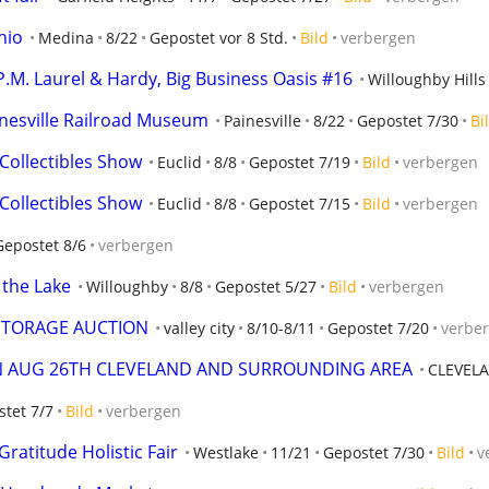
hio
Medina
8/22
Gepostet vor 8 Std.
Bild
verbergen
P.M. Laurel & Hardy, Big Business Oasis #16
Willoughby Hills
inesville Railroad Museum
Painesville
8/22
Gepostet 7/30
Bi
ollectibles Show
Euclid
8/8
Gepostet 7/19
Bild
verbergen
ollectibles Show
Euclid
8/8
Gepostet 7/15
Bild
verbergen
Gepostet 8/6
verbergen
 the Lake
Willoughby
8/8
Gepostet 5/27
Bild
verbergen
STORAGE AUCTION
valley city
8/10-8/11
Gepostet 7/20
verbe
ON AUG 26TH CLEVELAND AND SURROUNDING AREA
CLEVEL
tet 7/7
Bild
verbergen
ratitude Holistic Fair
Westlake
11/21
Gepostet 7/30
Bild
v