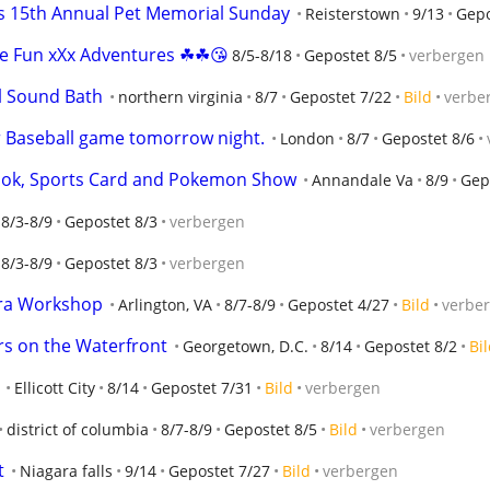
s 15th Annual Pet Memorial Sunday
Reisterstown
9/13
Gepo
me Fun xXx Adventures ☘☘😘
8/5-8/18
Gepostet 8/5
verbergen
al Sound Bath
northern virginia
8/7
Gepostet 7/22
Bild
verbe
r Baseball game tomorrow night.
London
8/7
Gepostet 8/6
ook, Sports Card and Pokemon Show
Annandale Va
8/9
Gep
8/3-8/9
Gepostet 8/3
verbergen
8/3-8/9
Gepostet 8/3
verbergen
ra Workshop
Arlington, VA
8/7-8/9
Gepostet 4/27
Bild
verbe
rs on the Waterfront
Georgetown, D.C.
8/14
Gepostet 8/2
Bi
Ellicott City
8/14
Gepostet 7/31
Bild
verbergen
district of columbia
8/7-8/9
Gepostet 8/5
Bild
verbergen
t
Niagara falls
9/14
Gepostet 7/27
Bild
verbergen