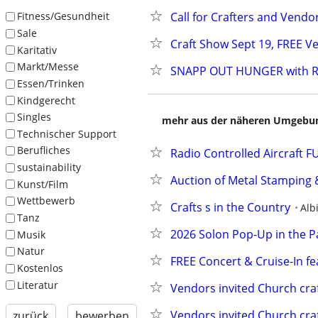
Call for Crafters and Vendo
Fitness/Gesundheit
Sale
Craft Show Sept 19, FREE V
Karitativ
Markt/Messe
SNAPP OUT HUNGER with Re
Essen/Trinken
Kindgerecht
Singles
mehr aus der näheren Umgebung
Technischer Support
Berufliches
Radio Controlled Aircraft
sustainability
Auction of Metal Stamping 
Kunst/Film
Wettbewerb
Crafts s in the Country
Alb
Tanz
2026 Solon Pop-Up in the P
Musik
Natur
FREE Concert & Cruise-In fe
Kostenlos
Literatur
Vendors invited Church craf
Vendors invited Church craf
zurück
bewerben