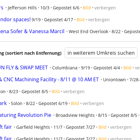
rs
Jefferson Hills
10/3
Gepostet 6/6
Bild
verbergen
endor spaces!
9/19
Gepostet 4/17
Bild
verbergen
na Sofer & Vanessa Marcil
West End Overlook
8/22
Geposte
in weiterem Umkreis suchen
 (sortiert nach Entfernung)
 FUN FLY & SWAP MEET
Columbiana
9/19
Gepostet 4/4
Bild
ve
& CNC Machining Facility - 8/11 @ 10 AM ET
Uniontown
7/28
ion
8/23
Gepostet 8/5
Bild
verbergen
ark
Solon
8/22
Gepostet 6/19
Bild
verbergen
aturing Revolution Pie
Broadview Heights
8/15
Gepostet 8/5
t fair
Garfield Heights
11/7
Gepostet 7/27
Bild
verbergen
t fair
Garfield Heights
11/7
Gepostet 7/27
Bild
verbergen