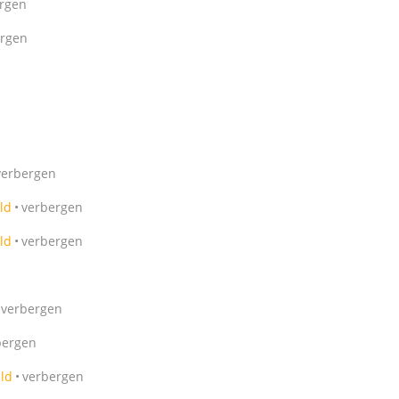
rgen
ergen
verbergen
ld
verbergen
ld
verbergen
verbergen
bergen
ild
verbergen