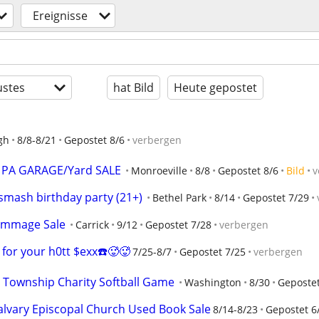
Ereignisse
stes
hat Bild
Heute gepostet
gh
8/8-8/21
Gepostet 8/6
verbergen
e, PA GARAGE/Yard SALE
Monroeville
8/8
Gepostet 8/6
Bild
v
smash birthday party (21+)
Bethel Park
8/14
Gepostet 7/29
Rummage Sale
Carrick
9/12
Gepostet 7/28
verbergen
for your h0tt $exx☎️🥵🥵
7/25-8/7
Gepostet 7/25
verbergen
 Township Charity Softball Game
Washington
8/30
Gepostet
Calvary Episcopal Church Used Book Sale
8/14-8/23
Gepostet 6