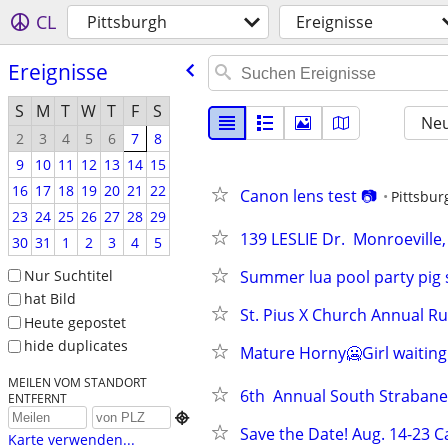
CL
Pittsburgh
Ereignisse
Ereignisse
S
M
T
W
T
F
S
Neu
2
3
4
5
6
7
8
9
10
11
12
13
14
15
16
17
18
19
20
21
22
Canon lens test 📷
Pittsbur
23
24
25
26
27
28
29
139 LESLIE Dr.  Monroevill
30
31
1
2
3
4
5
Nur Suchtitel
Summer lua pool party pig 
hat Bild
St. Pius X Church Annual 
Heute gepostet
hide duplicates
Mature Horny🥶Girl waiting 
MEILEN VOM STANDORT
6th  Annual South Strabane
ENTFERNT

Save the Date! Aug. 14-23 
Karte verwenden...