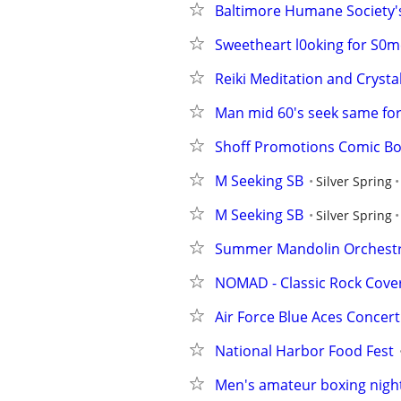
Baltimore Humane Society'
Sweetheart l0oking for S0
Reiki Meditation and Cryst
Man mid 60's seek same fo
Shoff Promotions Comic B
M Seeking SB
Silver Spring
M Seeking SB
Silver Spring
Summer Mandolin Orchest
NOMAD - Classic Rock Cove
Air Force Blue Aces Concert
National Harbor Food Fest
Men's amateur boxing nigh