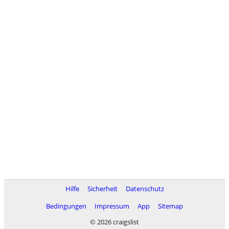
Hilfe
Sicherheit
Datenschutz
Bedingungen
Impressum
App
Sitemap
© 2026 craigslist