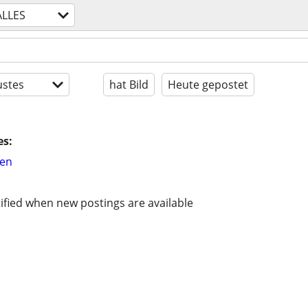
ALLES
stes
hat Bild
Heute gepostet
es:
hen
ified when new postings are available