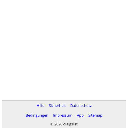
Hilfe
Sicherheit
Datenschutz
Bedingungen
Impressum
App
Sitemap
© 2026 craigslist