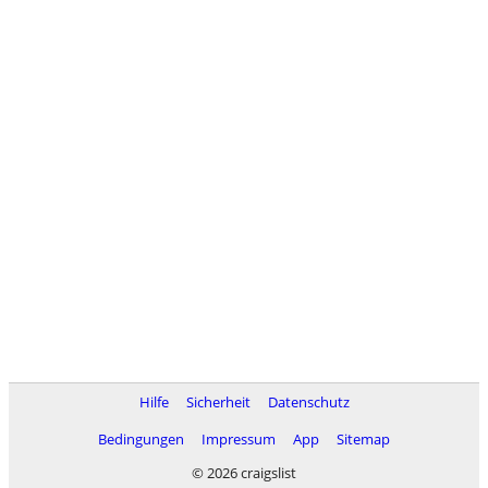
Hilfe
Sicherheit
Datenschutz
Bedingungen
Impressum
App
Sitemap
© 2026 craigslist