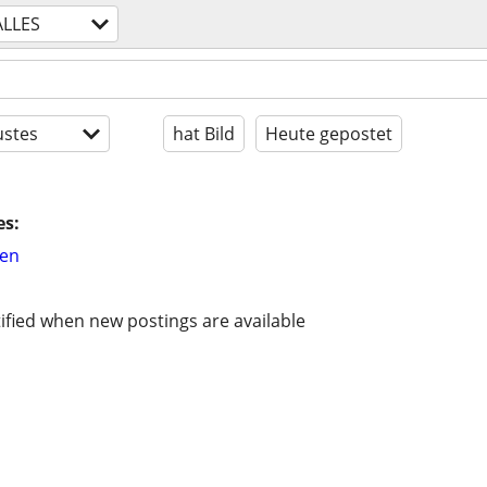
ALLES
stes
hat Bild
Heute gepostet
es:
hen
ified when new postings are available