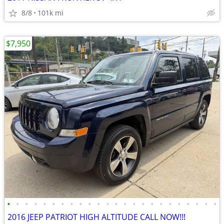
8/8
101k mi
$7,950
•
•
•
•
•
•
•
•
•
•
•
•
•
•
•
•
•
•
•
•
•
•
•
•
2016 JEEP PATRIOT HIGH ALTITUDE CALL NOW!!!