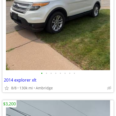
•
•
•
•
•
•
•
•
2014 explorer xlt
8/8
130k mi
Ambridge
$3,200