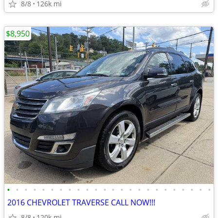
8/8
126k mi
$8,950
•
•
•
•
•
•
•
•
•
•
•
•
•
•
•
•
•
•
•
•
•
•
•
•
2016 CHEVROLET TRAVERSE CALL NOW!!!
8/8
120k mi