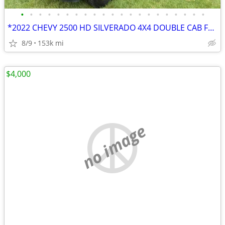
•
•
•
•
•
•
•
•
•
•
•
•
•
•
•
•
•
•
•
•
•
*2022 CHEVY 2500 HD SILVERADO 4X4 DOUBLE CAB FULL SIZE 8 BED*
8/9
153k mi
$4,000
no image