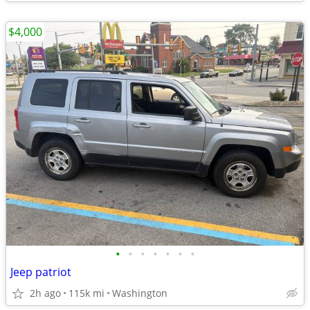
$4,000
•
•
•
•
•
•
•
Jeep patriot
2h ago
115k mi
Washington