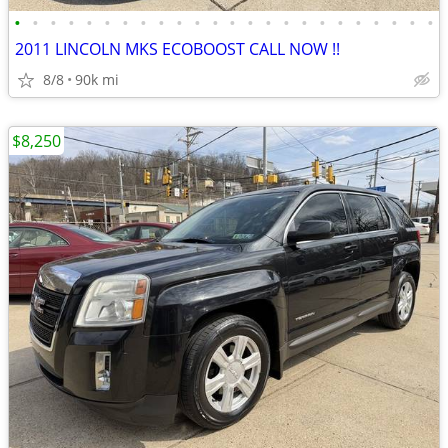
•
•
•
•
•
•
•
•
•
•
•
•
•
•
•
•
•
•
•
•
•
•
•
•
2011 LINCOLN MKS ECOBOOST CALL NOW !!
8/8
90k mi
$8,250