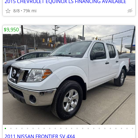
2015 CHEVROLET EQUINOX LS FINANCING AVAILABLE
8/8
79k mi
$9,950
•
•
•
•
•
•
•
•
•
•
•
•
•
•
•
•
•
•
•
•
•
•
•
•
2011 NISSAN FRONTIER SV 4X4