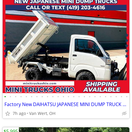
•
•
•
•
•
•
•
•
•
•
•
•
•
•
•
•
•
•
•
•
•
•
•
•
Factory New DAIHATSU JAPANESE MINI DUMP TRUCK UTV Side x Side 4x4 - HE
7h ago
Van Wert, OH
$5,995