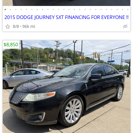
•
•
•
•
•
•
•
•
•
•
•
•
•
•
•
•
•
•
•
•
•
•
•
•
2015 DODGE JOURNEY SXT FINANCING FOR EVERYONE !!
8/8
96k mi
$8,850