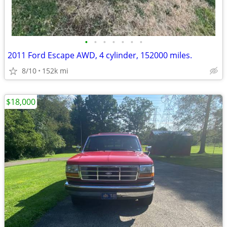
•
•
•
•
•
•
•
2011 Ford Escape AWD, 4 cylinder, 152000 miles.
8/10
152k mi
$18,000