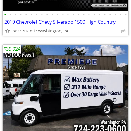
•
•
•
•
•
•
•
•
•
•
•
•
•
•
•
•
•
•
•
•
•
•
•
•
2019 Chevrolet Chevy Silverado 1500 High Country
8/9
70k mi
Washington, PA
$39,924