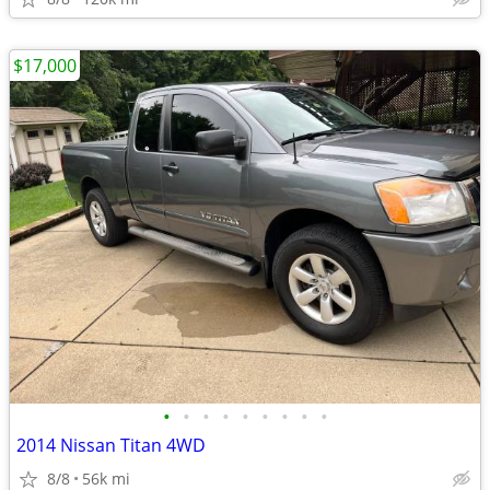
$17,000
•
•
•
•
•
•
•
•
•
2014 Nissan Titan 4WD
8/8
56k mi