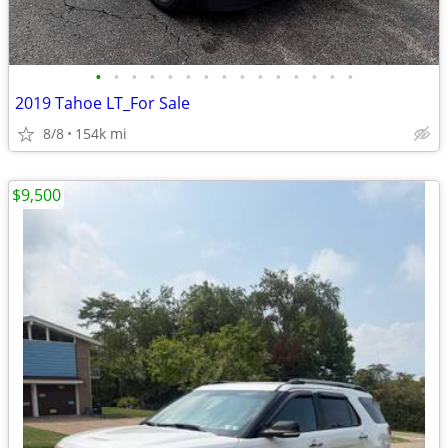
•
•
•
•
•
•
•
•
•
•
•
•
•
•
•
2019 Tahoe LT_For Sale
8/8
154k mi
$9,500