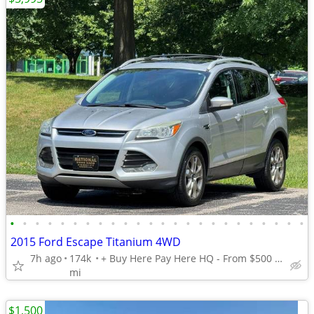
•
•
•
•
•
•
•
•
•
•
•
•
•
•
•
•
•
•
•
•
•
•
•
•
2015 Ford Escape Titanium 4WD
7h ago
174k
+ Buy Here Pay Here HQ - From $500 Down - Bad Credit OK!
mi
$1,500