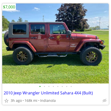
$7,000
•
•
•
•
•
•
•
•
2010 Jeep Wrangler Unlimited Sahara 4X4 (Built)
3h ago
168k mi
Indianola