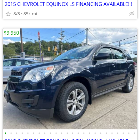
2015 CHEVROLET EQUINOX LS FINANCING AVAILABLE!!!
8/8
85k mi
$9,950
•
•
•
•
•
•
•
•
•
•
•
•
•
•
•
•
•
•
•
•
•
•
•
•