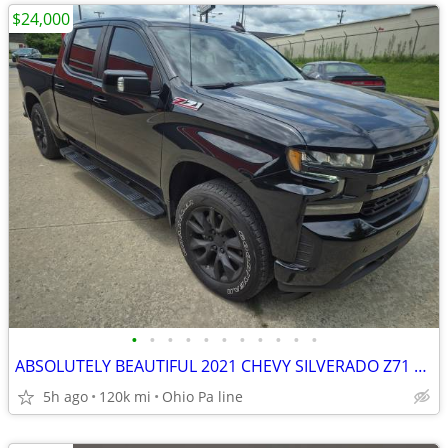
$24,000
•
•
•
•
•
•
•
•
•
•
•
ABSOLUTELY BEAUTIFUL 2021 CHEVY SILVERADO Z71 BLACK ON BLACK RST
5h ago
120k mi
Ohio Pa line