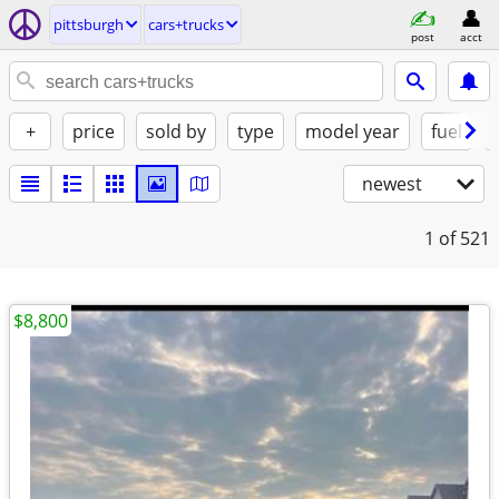
pittsburgh
cars+trucks
post
acct
+
price
sold by
type
model year
fuel
newest
1
of 521
$8,800