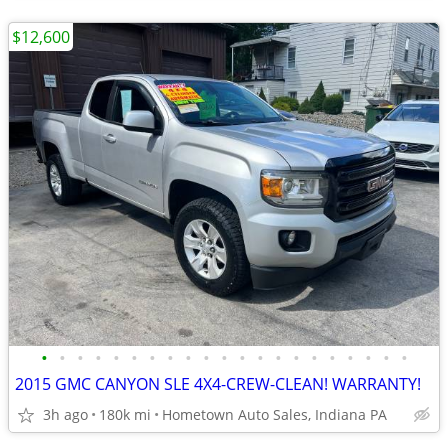
$12,600
•
•
•
•
•
•
•
•
•
•
•
•
•
•
•
•
•
•
•
•
•
2015 GMC CANYON SLE 4X4-CREW-CLEAN! WARRANTY!
3h ago
180k mi
Hometown Auto Sales, Indiana PA