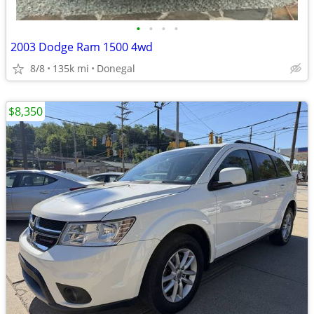
•
•
•
•
2003 Dodge Ram 1500 4wd
8/8
135k mi
Donegal
$8,350