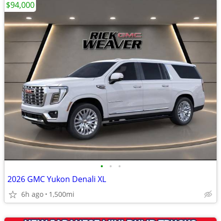
$94,000
•
•
•
2026 GMC Yukon Denali XL
6h ago
1,500mi