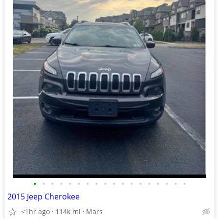
•
•
•
•
•
•
•
•
•
•
•
•
•
•
•
•
•
•
2015 Jeep Cherokee
<1hr ago
114k mi
Mars