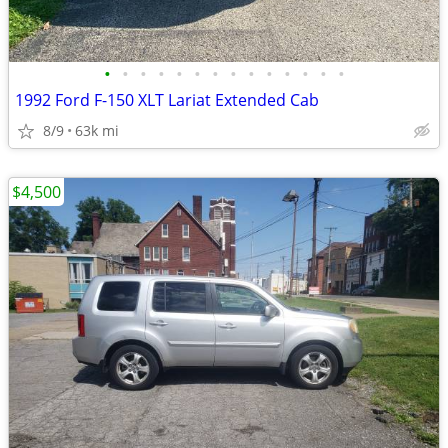
•
•
•
•
•
•
•
•
•
•
•
•
•
•
1992 Ford F-150 XLT Lariat Extended Cab
8/9
63k mi
$4,500