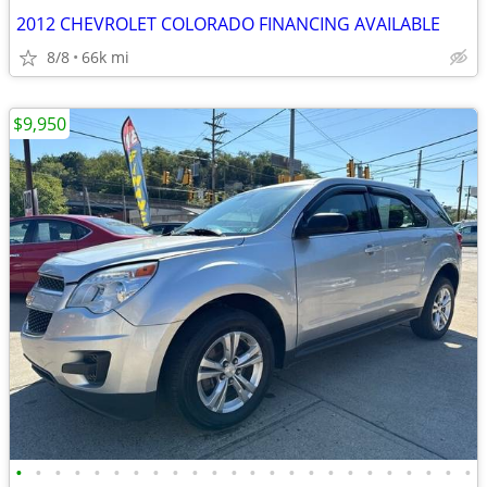
2012 CHEVROLET COLORADO FINANCING AVAILABLE
8/8
66k mi
$9,950
•
•
•
•
•
•
•
•
•
•
•
•
•
•
•
•
•
•
•
•
•
•
•
•