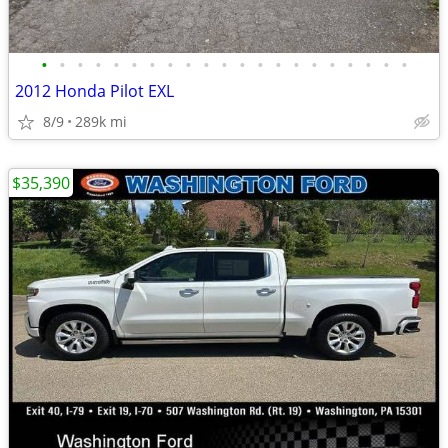
•
•
•
•
•
•
•
•
•
•
•
•
•
•
•
•
•
•
•
•
•
2012 Honda Pilot EXL
8/9
289k mi
$35,390