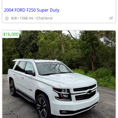
2004 FORD F250 Super Duty
8/8
156k mi
Charleroi
$16,000