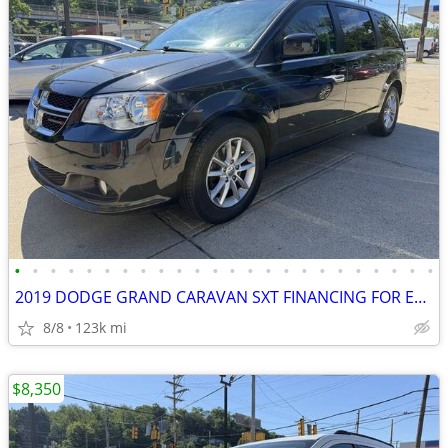
•
•
•
•
•
•
•
•
•
•
•
•
•
•
•
•
•
•
•
•
•
•
•
•
2019 DODGE GRAND CARAVAN SXT FINANCING FOR EVERYONE !!
8/8
123k mi
$8,350