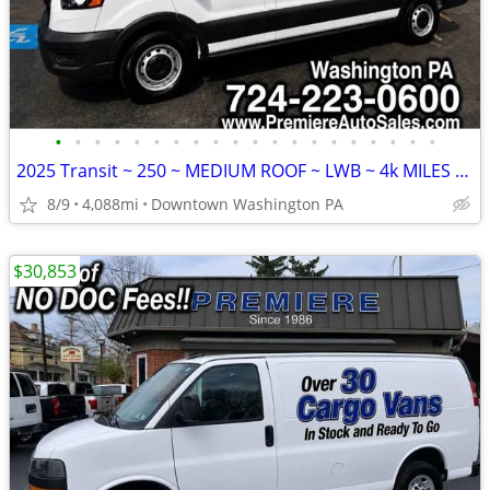
•
•
•
•
•
•
•
•
•
•
•
•
•
•
•
•
•
•
•
•
2025 Transit ~ 250 ~ MEDIUM ROOF ~ LWB ~ 4k MILES ~ Factory WARRANTY
8/9
4,088mi
Downtown Washington PA
$30,853