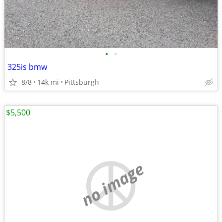
•
•
325is bmw
8/8
14k mi
Pittsburgh
$5,500
no image