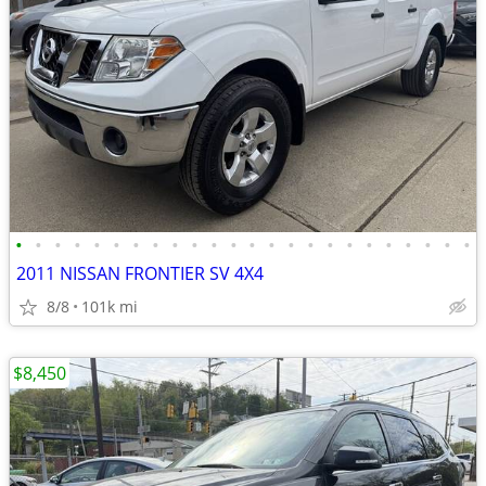
•
•
•
•
•
•
•
•
•
•
•
•
•
•
•
•
•
•
•
•
•
•
•
•
2011 NISSAN FRONTIER SV 4X4
8/8
101k mi
$8,450