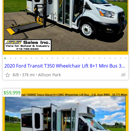
•
•
•
•
•
•
•
•
•
•
•
•
•
•
•
•
•
•
•
•
•
•
•
•
2020 Ford Transit T350 Wheelchair Lift 8+1 Mini Bus 36,563 Miles
8/8
37k mi
Allison Park
$59,999