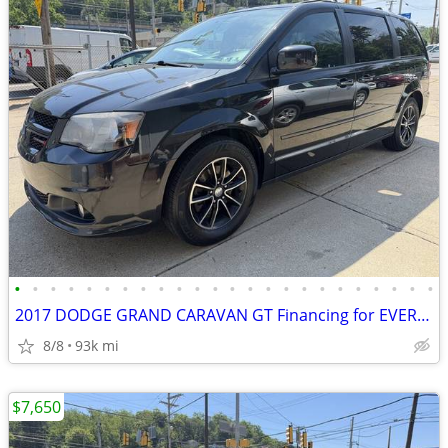
•
•
•
•
•
•
•
•
•
•
•
•
•
•
•
•
•
•
•
•
•
•
•
•
2017 DODGE GRAND CARAVAN GT Financing for EVERYONE !!!
8/8
93k mi
$7,650