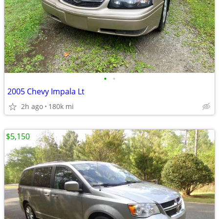
•
•
2005 Chevy Impala Lt
2h ago
180k mi
$5,150