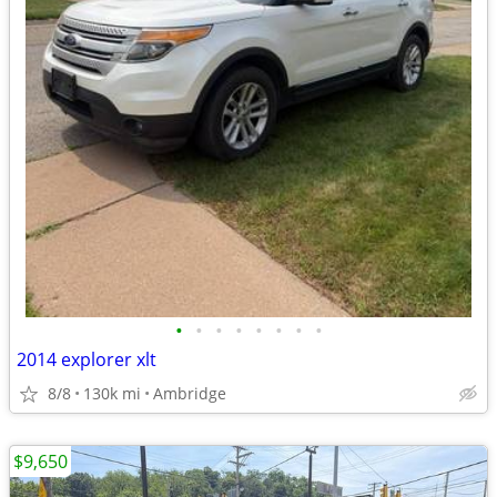
•
•
•
•
•
•
•
•
2014 explorer xlt
8/8
130k mi
Ambridge
$9,650