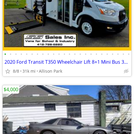
•
•
•
•
•
•
•
•
•
•
•
•
•
•
•
•
•
•
•
•
•
•
•
•
2020 Ford Transit T350 Wheelchair Lift 8+1 Mini Bus 31,061 Miles
8/8
31k mi
Allison Park
$4,000