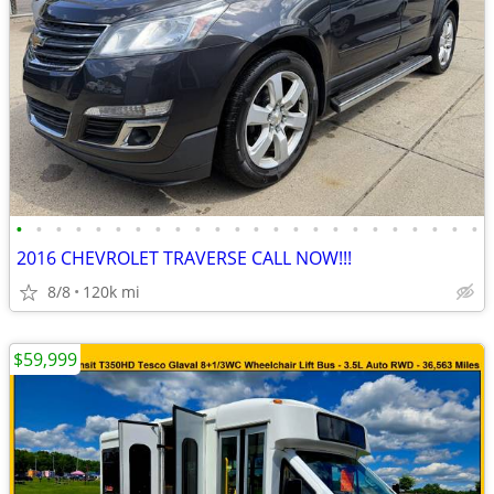
•
•
•
•
•
•
•
•
•
•
•
•
•
•
•
•
•
•
•
•
•
•
•
•
2016 CHEVROLET TRAVERSE CALL NOW!!!
8/8
120k mi
$59,999