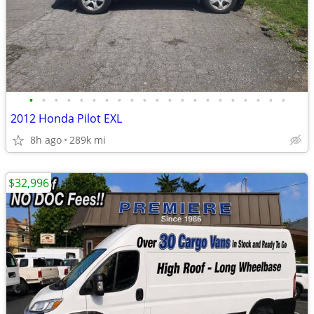
•
•
•
•
•
•
•
•
•
•
•
•
•
•
•
•
•
•
•
•
•
2012 Honda Pilot EXL
8h ago
289k mi
$32,996