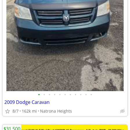
•
•
•
•
•
•
•
•
•
•
•
2009 Dodge Caravan
8/7
162k mi
Natrona Heights
$31,500