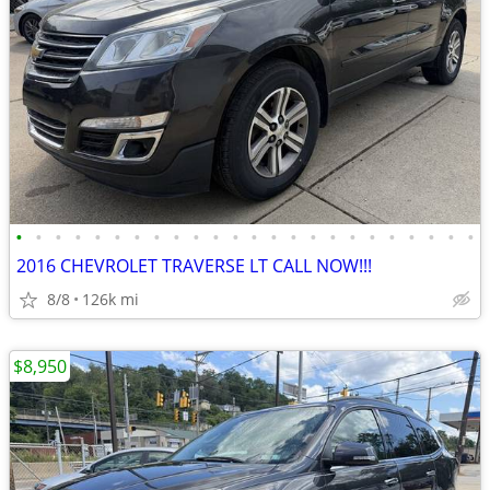
•
•
•
•
•
•
•
•
•
•
•
•
•
•
•
•
•
•
•
•
•
•
•
•
2016 CHEVROLET TRAVERSE LT CALL NOW!!!
8/8
126k mi
$8,950