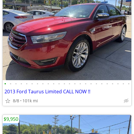
•
•
•
•
•
•
•
•
•
•
•
•
•
•
•
•
•
•
•
•
•
•
•
•
2013 Ford Taurus Limited CALL NOW !!
8/8
101k mi
$9,950