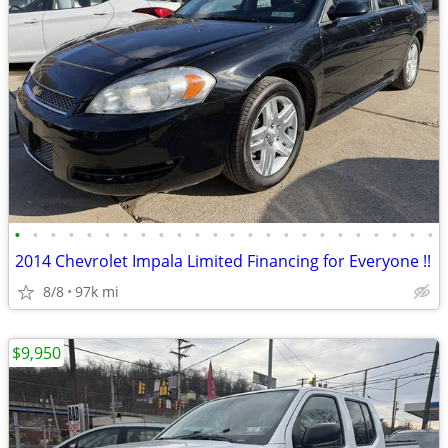
•
•
•
•
•
•
•
•
•
•
•
•
•
•
•
•
•
•
•
•
•
•
•
•
2014 Chevrolet Impala Limited Financing for Everyone !!
8/8
97k mi
$9,950