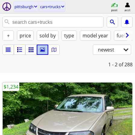
pittsburgh
cars+trucks
post
acct
+
price
sold by
type
model year
fuel
newest
1 - 2
of 288
$1,234