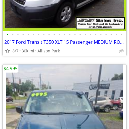
•
•
•
•
•
•
•
•
•
•
•
•
•
•
•
•
•
•
•
•
•
•
•
2017 Ford Transit T350 XLT 15 Passenger MEDIUM ROOF Van 30,127 Miles
8/7
30k mi
Allison Park
$4,995