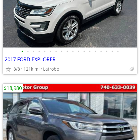
•
•
•
•
•
•
•
•
•
•
•
•
•
•
•
•
•
•
2017 FORD EXPLORER
8/8
121k mi
Latrobe
$18,980