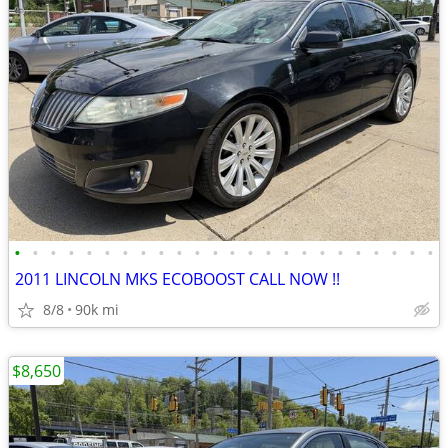
•
•
•
•
•
•
•
•
•
•
•
•
•
•
•
•
•
•
•
•
•
•
•
•
2011 LINCOLN MKS ECOBOOST CALL NOW !!
8/8
90k mi
$8,650