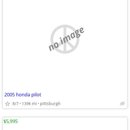
no image
2005 honda pilot
8/7
139k mi
pittsburgh
$5,995