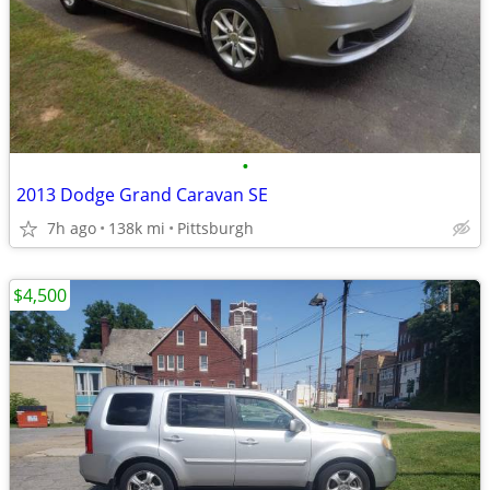
•
2013 Dodge Grand Caravan SE
7h ago
138k mi
Pittsburgh
$4,500