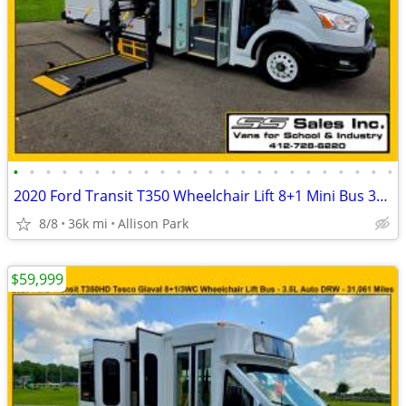
•
•
•
•
•
•
•
•
•
•
•
•
•
•
•
•
•
•
•
•
•
•
•
•
2020 Ford Transit T350 Wheelchair Lift 8+1 Mini Bus 35,771 Miles
8/8
36k mi
Allison Park
$59,999