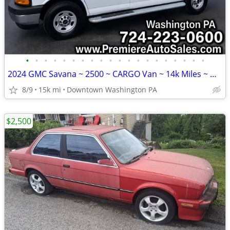
•
•
•
•
•
•
•
•
•
•
•
•
•
•
•
•
•
•
•
•
2024 GMC Savana ~ 2500 ~ CARGO Van ~ 14k Miles ~ WARRANTY till 100k MI
8/9
15k mi
Downtown Washington PA
$2,500