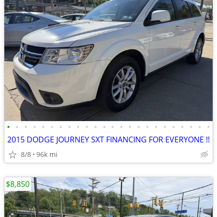
•
•
•
•
•
•
•
•
•
•
•
•
•
•
•
•
•
•
•
•
•
•
•
•
2015 DODGE JOURNEY SXT FINANCING FOR EVERYONE !!
8/8
96k mi
$8,850