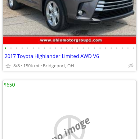
•
•
•
•
•
•
•
•
•
•
•
•
•
•
•
•
•
•
•
•
•
•
•
•
2017 Toyota Highlander Limited AWD V6
8/8
150k mi
Bridgeport, OH
$650
no image