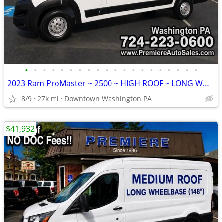
•
•
•
•
•
•
•
•
•
•
•
•
•
•
•
•
•
•
•
•
2023 Ram ProMaster ~ 2500 ~ HIGH ROOF ~ LONG WHEELBASE ~ 26k Miles
8/9
27k mi
Downtown Washington PA
$41,932