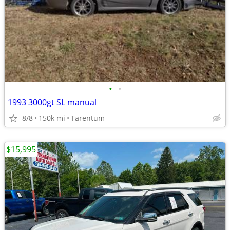
•
•
1993 3000gt SL manual
8/8
150k mi
Tarentum
$15,995