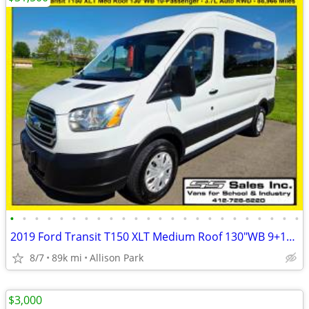
•
•
•
•
•
•
•
•
•
•
•
•
•
•
•
•
•
•
•
•
•
•
•
•
2019 Ford Transit T150 XLT Medium Roof 130"WB 9+1Pass Van 88,966 Miles
8/7
89k mi
Allison Park
$3,000