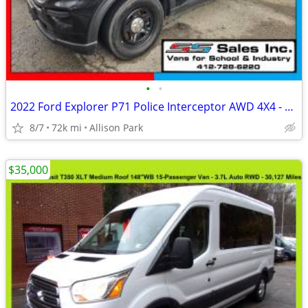
•
•
2022 Ford Explorer P71 Police Interceptor AWD 4X4 - 71,503 Miles
8/7
72k mi
Allison Park
$35,000