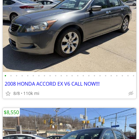
•
•
•
•
•
•
•
•
•
•
•
•
•
•
•
•
•
•
•
•
•
•
•
•
2008 HONDA ACCORD EX V6 CALL NOW!!!
8/8
110k mi
$8,550