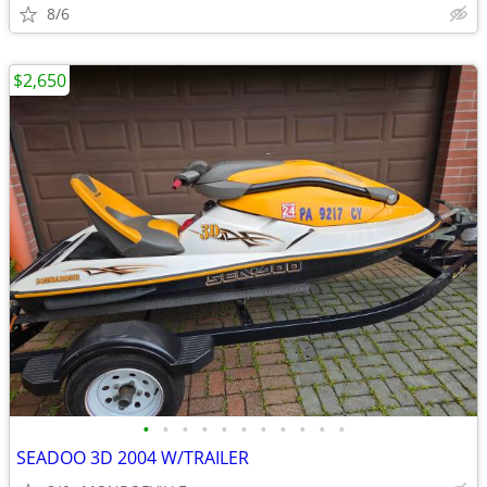
8/6
$2,650
•
•
•
•
•
•
•
•
•
•
•
SEADOO 3D 2004 W/TRAILER