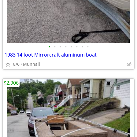
•
•
•
•
•
•
•
•
1983 14 foot Mirrorcraft aluminum boat
8/6
Munhall
$2,906