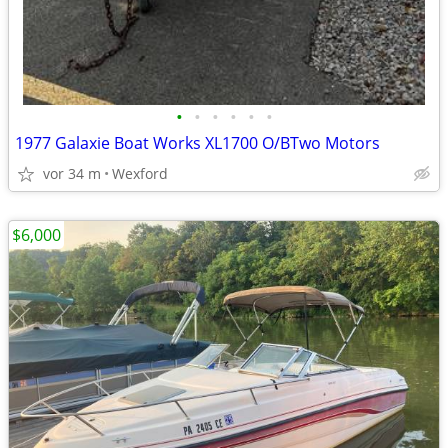
•
•
•
•
•
•
1977 Galaxie Boat Works XL1700 O/BTwo Motors
vor 34 m
Wexford
$6,000