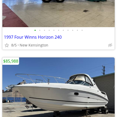
•
•
•
•
•
•
•
•
•
•
•
1997 Four Winns Horizon 240
8/5
New Kensington
$85,988