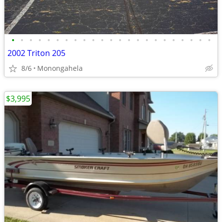
•
•
•
•
•
•
•
•
•
•
•
•
•
•
•
•
•
•
•
•
•
•
•
2002 Triton 205
8/6
Monongahela
$3,995