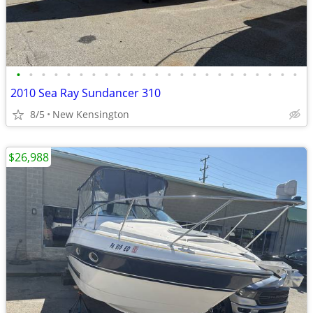
•
•
•
•
•
•
•
•
•
•
•
•
•
•
•
•
•
•
•
•
•
•
•
2010 Sea Ray Sundancer 310
8/5
New Kensington
$26,988