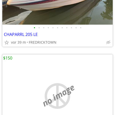
•
•
•
•
•
•
•
•
•
•
•
CHAPARRL 205 LE
vor 39 m
FREDRICKTOWN
$150
no image