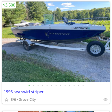
$3,500
•
•
•
•
•
•
•
•
•
•
•
•
•
1995 sea swirl striper
8/6
Grove City