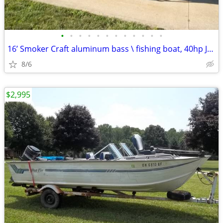
•
•
•
•
•
•
•
•
•
•
•
•
16’ Smoker Craft aluminum bass \ fishing boat, 40hp Johnson outboard,
8/6
$2,995