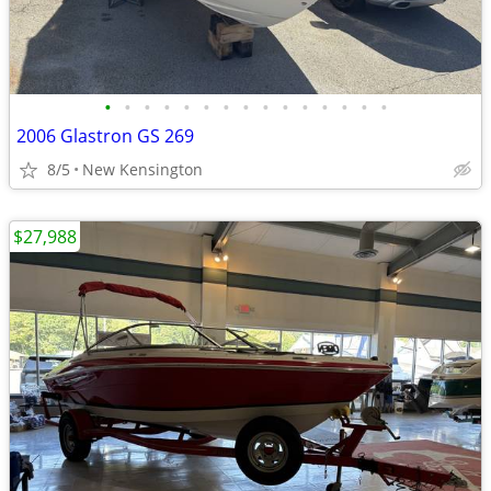
•
•
•
•
•
•
•
•
•
•
•
•
•
•
•
2006 Glastron GS 269
8/5
New Kensington
$27,988