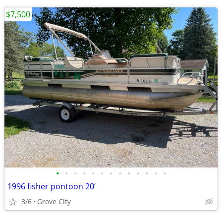
$7,500
•
•
•
•
•
•
•
•
•
•
•
•
•
1996 fisher pontoon 20’
8/6
Grove City