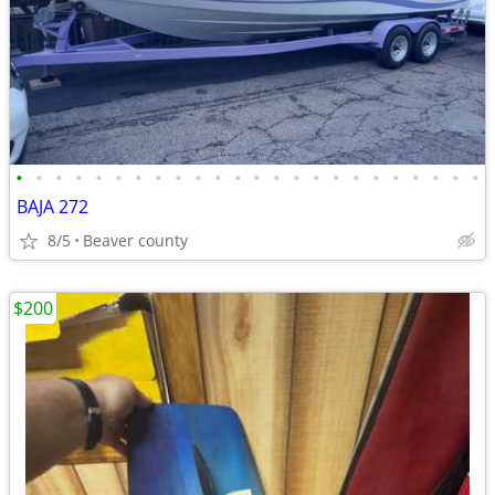
•
•
•
•
•
•
•
•
•
•
•
•
•
•
•
•
•
•
•
•
•
•
•
•
BAJA 272
8/5
Beaver county
$200