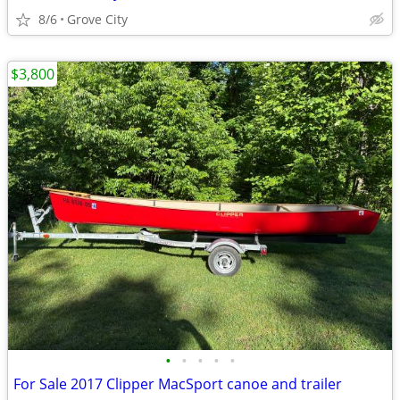
8/6
Grove City
$3,800
•
•
•
•
•
For Sale 2017 Clipper MacSport canoe and trailer