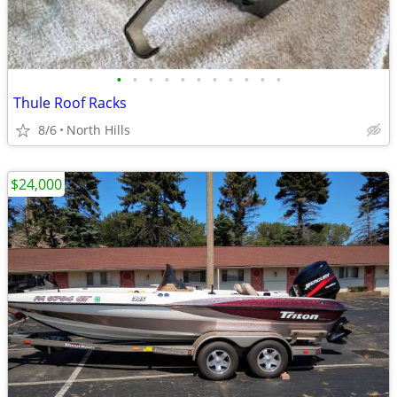
•
•
•
•
•
•
•
•
•
•
•
Thule Roof Racks
8/6
North Hills
$24,000