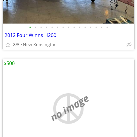
•
•
•
•
•
•
•
•
•
•
•
•
•
•
•
2012 Four Winns H200
8/5
New Kensington
$500
no image