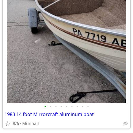
•
•
•
•
•
•
•
•
•
1983 14 foot Mirrorcraft aluminum boat
8/6
Munhall