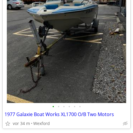
•
•
•
•
•
•
1977 Galaxie Boat Works XL1700 O/B Two Motors
vor 34 m
Wexford