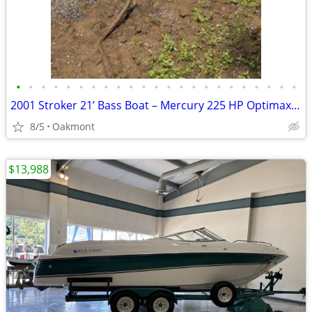
•
•
•
•
•
•
•
•
•
•
•
•
•
•
•
•
•
•
•
•
•
•
•
2001 Stroker 21’ Bass Boat – Mercury 225 HP Optimax – 250 Hours
8/5
Oakmont
$13,988