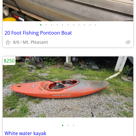
•
•
•
•
•
•
•
•
•
•
•
20 Foot Fishing Pontoon Boat
8/6
Mt. Pleasant
$250
•
•
•
White water kayak