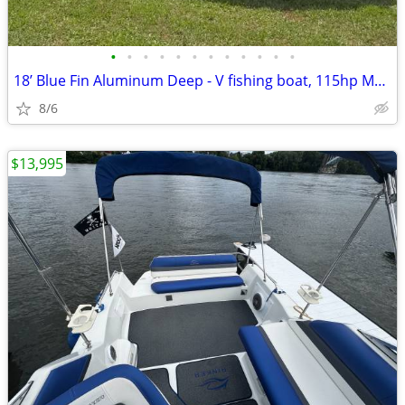
•
•
•
•
•
•
•
•
•
•
•
•
18’ Blue Fin Aluminum Deep - V fishing boat, 115hp Mercury outboard, t
8/6
$13,995