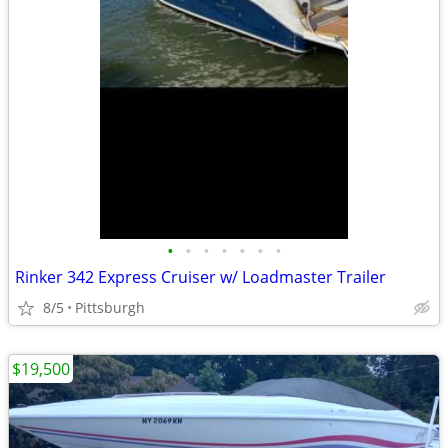
•
•
•
•
•
•
•
Rinker 342 Express Cruiser w/ Loadmaster Trailer
8/5
Pittsburgh
$19,500