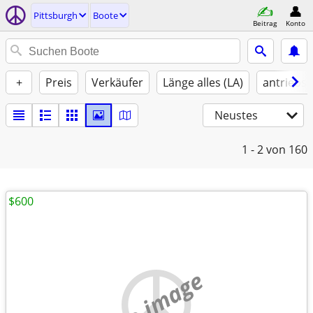
Pittsburgh
Boote
Beitrag
Konto
+
Preis
Verkäufer
Länge alles (LA)
antriebst
Neustes
1 - 2
von 160
$600
no image