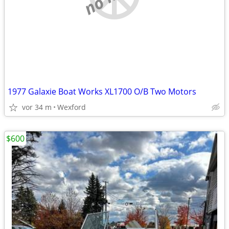
1977 Galaxie Boat Works XL1700 O/B Two Motors
vor 34 m
Wexford
$600