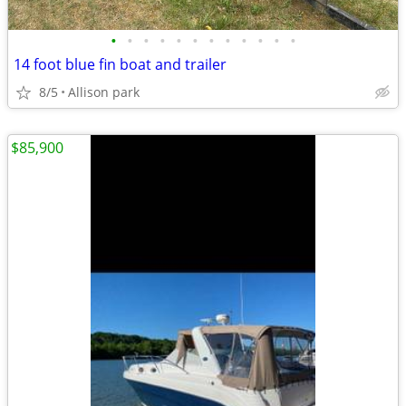
•
•
•
•
•
•
•
•
•
•
•
•
14 foot blue fin boat and trailer
8/5
Allison park
$85,900