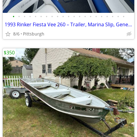
•
•
•
•
•
•
•
•
•
•
•
•
•
•
•
•
•
•
•
•
•
1993 Rinker Fiesta Vee 260 – Trailer, Marina Slip, Generator & Many Up
8/6
Pittsburgh
$350